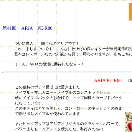
第41回
ARIA PE-R80
ついに購入！！80年代のアリアです！
これ、まじすごいです こんなに仕上げの良いギターが当時定価8万
基本はレスポールなのは外観から見て、即わかりますが、あちこち
うーん、ARIAの復活に期待したなぁ～！
ARIA PE-R80
19
この独特のボディ構成には驚きました
メイプル＋マホガニー＋メイプルのコンストラクション
硬いメイプルバックのおかげで、トップ同様のカーブドバック
になっています。
このボディはとても美しく、コントローラのキャビティの蓋ま
で削り出しメイプルが使われています。
またピックアップはアリアオリジナルのクラシックパワーで、
パワーよりもニュアンスを優先した、私好みのもの。