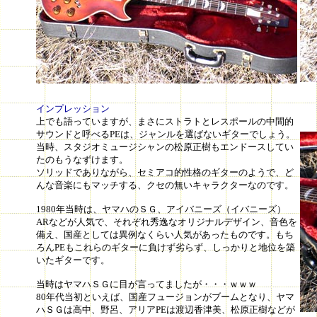
インプレッション
上でも語っていますが、まさにストラトとレスポールの中間的
サウンドと呼べるPEは、ジャンルを選ばないギターでしょう。
当時、スタジオミュージシャンの松原正樹もエンドースしてい
たのもうなずけます。
ソリッドでありながら、セミアコ的性格のギターのようで、ど
んな音楽にもマッチする、クセの無いキャラクターなのです。
1980年当時は、ヤマハのＳＧ、アイバニーズ（イバニーズ）
ARなどが人気で、それぞれ秀逸なオリジナルデザイン、音色を
備え、国産としては異例なくらい人気があったものです。もち
ろんPEもこれらのギターに負けず劣らず、しっかりと地位を築
いたギターです。
当時はヤマハＳＧに目が言ってましたが・・・ｗｗｗ
80年代当初といえば、国産フュージョンがブームとなり、ヤマ
ハＳＧは高中、野呂、アリアPEは渡辺香津美、松原正樹などが